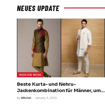
NEUES UPDATE
INDISCHE MODE
Beste Kurta- und Nehru-
Jackenkombination für Männer, um
stilvoll auszusehen
By
Mitchel
January 4, 2023