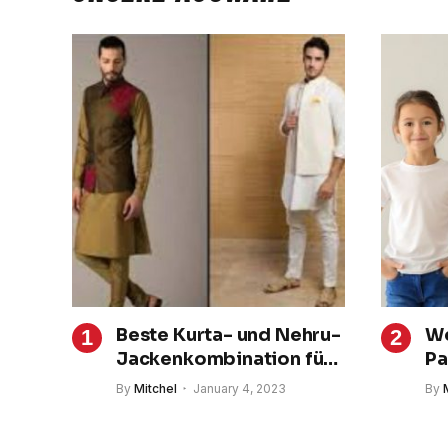
Beste Kurta- und Nehru-
We
Jackenkombination für
Pa
Männer, um stilvoll
By
Mitchel
January 4, 2023
By
auszusehen