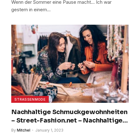
Wenn der Sommer eine Pause macht… Ich war
gestern in einem…
STRASSENMODE
Nachhaltige Schmuckgewohnheiten
– Street-Fashion.net – Nachhaltiger
Stil und Reisen
By
Mitchel
January 1, 2023