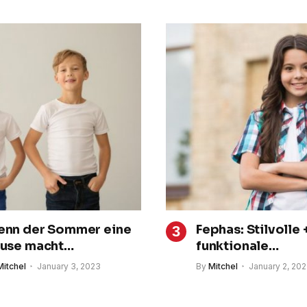
nn der Sommer eine
Fephas: Stilvolle 
use macht…
funktionale
Babyprodukte, di
Mitchel
January 3, 2023
By
Mitchel
January 2, 20
Elternalltag
vereinfachen