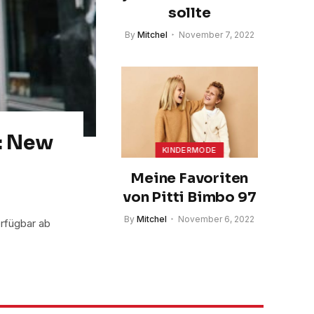
sollte
By
Mitchel
November 7, 2022
n: New
KINDERMODE
Meine Favoriten
von Pitti Bimbo 97
By
Mitchel
November 6, 2022
rfügbar ab