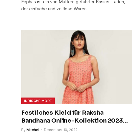
Fephas ist ein von Müttern geführter Basics-Laden,
der einfache und zeitlose Waren…
INDISCHE MODE
Festliches Kleid für Raksha
Bandhana Online-Kollektion 2023
kaufen
By
Mitchel
December 10, 2022